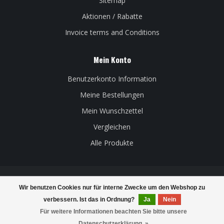
Sitemap
Aktionen / Rabatte
Invoice terms and Conditions
Mein Konto
Benutzerkonto Information
Meine Bestellungen
Mein Wunschzettel
Vergleichen
Alle Produkte
Wir benutzen Cookies nur für interne Zwecke um den Webshop zu
© Copyright 2026 Belgian Beer Factory - Powered by
Lightspeed
-
verbessern. Ist das in Ordnung?
Ja
Nein
Theme by
Dyvelopment
Für weitere Informationen beachten Sie bitte unsere
Datenschutzerklärung. »