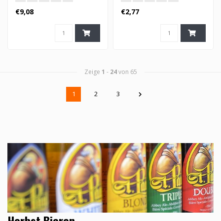
€9,08
€2,77
Zeige
1
-
24
von 65
1
2
3
Herbst Bieren