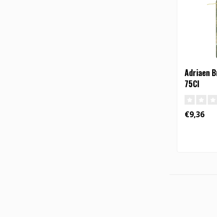
Adriaen 
75Cl
€9,36