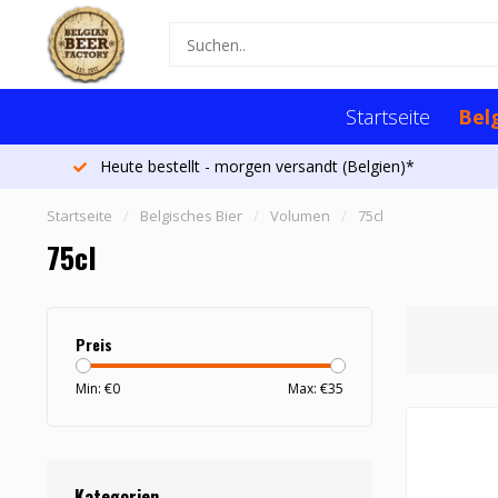
Startseite
Bel
Mehr als 1300 Biere
Startseite
/
Belgisches Bier
/
Volumen
/
75cl
75cl
Preis
Min: €
0
Max: €
35
Kategorien