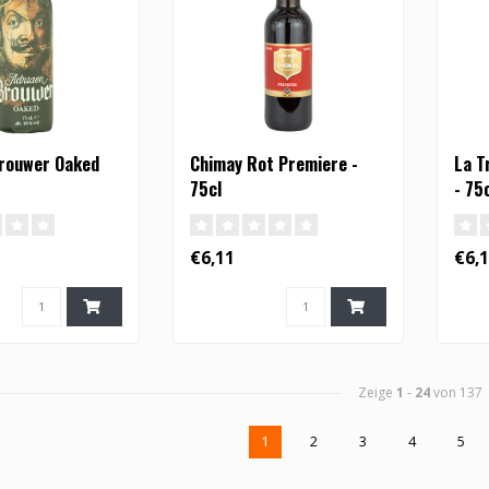
Brouwer Oaked
Chimay Rot Premiere -
La T
75cl
- 75
€6,11
€6,
Zeige
1
-
24
von 137
1
2
3
4
5