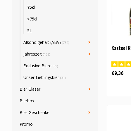
75cl
˃75cl
5L
Alkoholgehalt (ABV)
(732)
Kasteel R
Jahreszeit
(152)
Exklusive Biere
(89)
€9,36
Unser Lieblingsbier
(31)
Bier Gläser
Bierbox
Bier-Geschenke
Promo