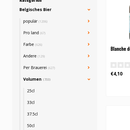
Belgisches Bier
populär
(1206)
Pro land
(67)
Farbe
(626)
Blanche d
Andere
(129)
Per Brauerei
(627)
€4,10
Volumen
(733)
25cl
33cl
37.5cl
50cl