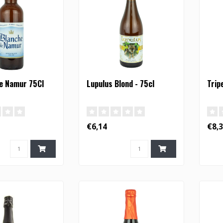
e Namur 75Cl
Lupulus Blond - 75cl
Trip
€6,14
€8,