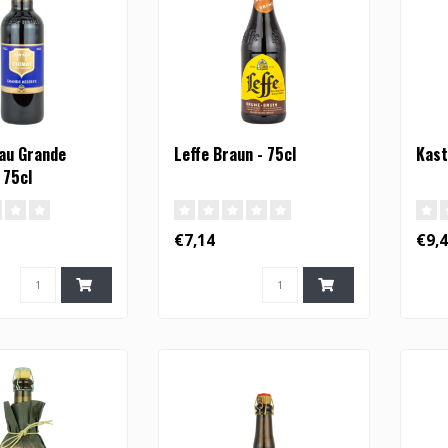
au Grande
Leffe Braun - 75cl
Kast
 75cl
€7,14
€9,