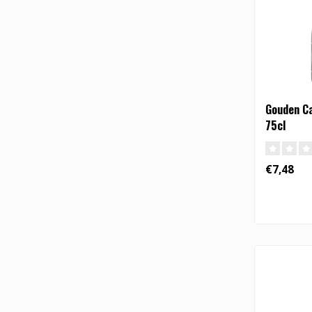
Gouden Ca
75cl
€7,48