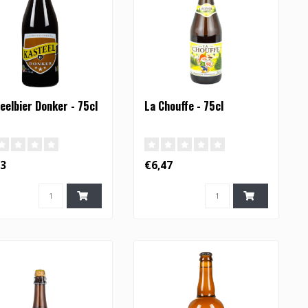
eelbier Donker - 75cl
La Chouffe - 75cl
43
€6,47