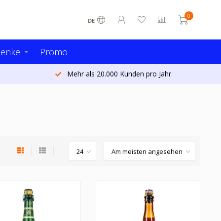
0
DE
henke
Promo
Heute bestellt - morgen versandt (Belgien)*