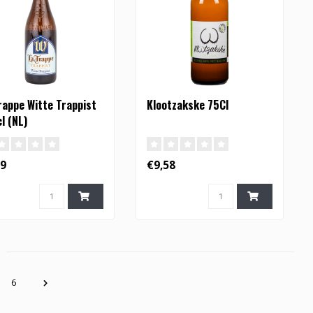
rappe Witte Trappist
Klootzakske 75Cl
cl (NL)
19
€9,58
6