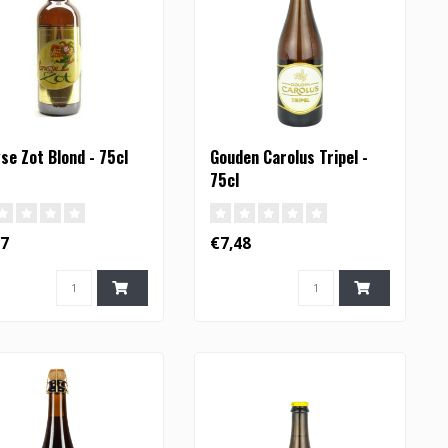
se Zot Blond - 75cl
Gouden Carolus Tripel -
75cl
87
€7,48