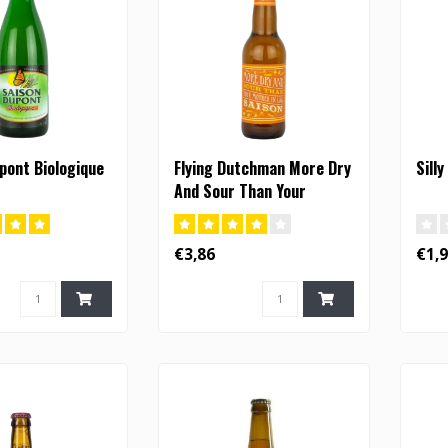
pont Biologique
Flying Dutchman More Dry
Sill
And Sour Than Your
Mother In Law Saison -
33cl (FI)
€3,86
€1,