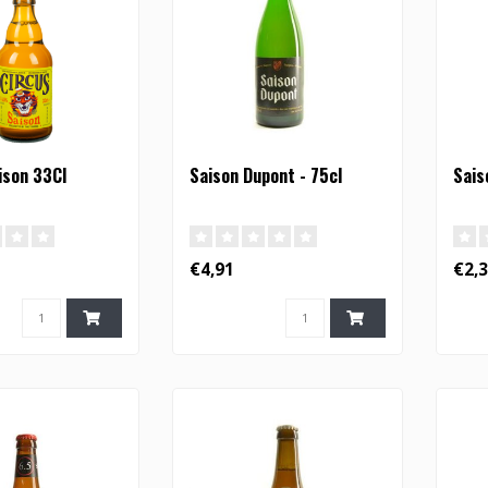
ison 33Cl
Saison Dupont - 75cl
Sais
€4,91
€2,