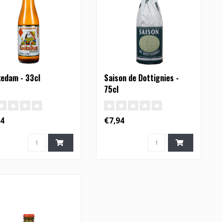
edam - 33cl
Saison de Dottignies -
75cl
74
€7,94