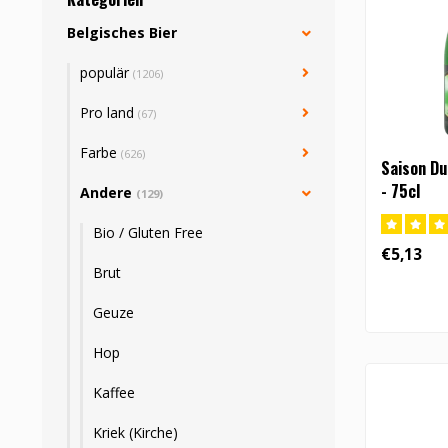
Belgisches Bier
populär
(1206)
Pro land
(67)
Farbe
(626)
Saison Du
- 75cl
Andere
(129)
Bio / Gluten Free
€5,13
Brut
Geuze
Hop
Kaffee
Kriek (Kirche)