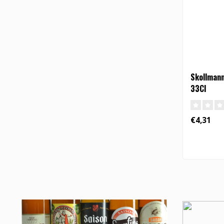
Skollman
33Cl
€4,31