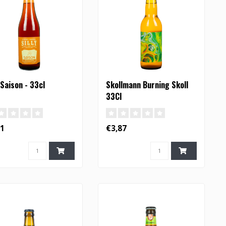
y Saison - 33cl
Skollmann Burning Skoll
33Cl
91
€3,87