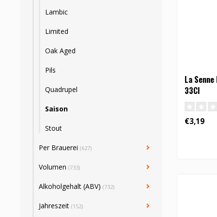
Lambic
Limited
Oak Aged
Pils
La Senne 
Quadrupel
33Cl
Saison
€3,19
Stout
Per Brauerei
(627)
Volumen
(733)
Alkoholgehalt (ABV)
(732)
Jahreszeit
(152)