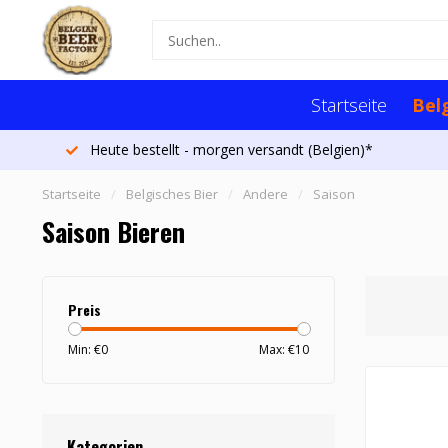
Startseite
Bel
Heute bestellt - morgen versandt (Belgien)*
Startseite
/
Belgisches Bier
/
Andere
/
Saison
Saison Bieren
Preis
Min: €
0
Max: €
10
Kategorien