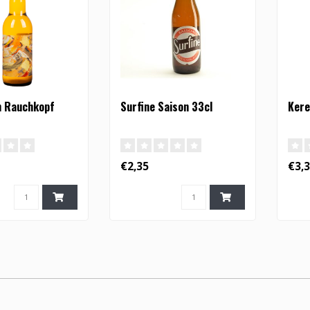
n Rauchkopf
Surfine Saison 33cl
Kere
€2,35
€3,