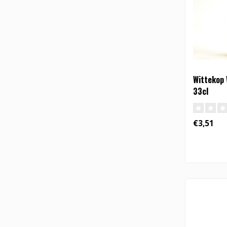
Wittekop 
33cl
€3,51