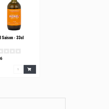
l Saison - 33cl
36