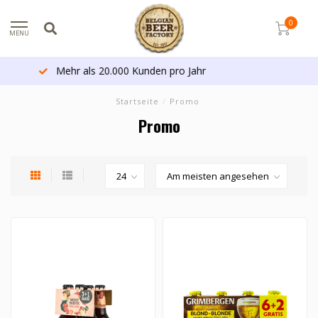
0
MENU
Heute bestellt - morgen versandt (Belgien)*
Startseite
/
Promo
Promo