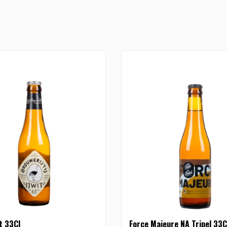
it 33Cl
Force Majeure NA Tripel 33C