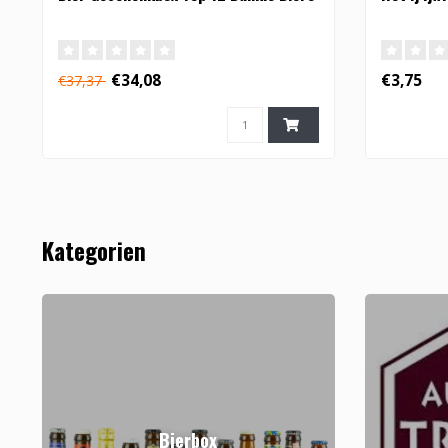
€34,08
€3,75
€37,37
Kategorien
Bierbox