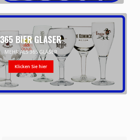
365 BIER GLASER
MEHR ALS 365 GLÄSER
Klicken Sie hier