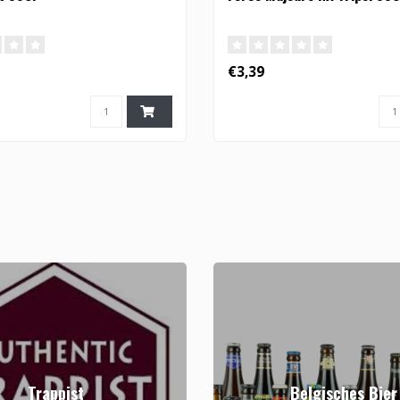
€3,39
Trappist
Belgisches Bier