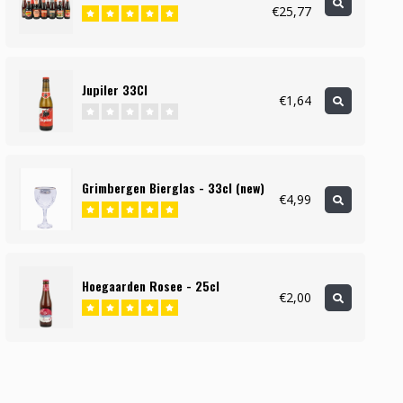
€25,77
Jupiler 33Cl
€1,64
Grimbergen Bierglas - 33cl (new)
€4,99
Hoegaarden Rosee - 25cl
€2,00