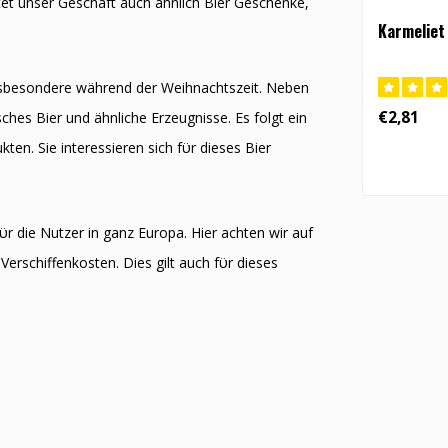
et unser Geschäft auch ähnlich Bier Geschenke,
Karmeliet 
nsbesondere während der Weihnachtszeit. Neben
€2,81
hes Bier und ähnliche Erzeugnisse. Es folgt ein
ten. Sie interessieren sich fϋr dieses Bier
ϋr die Nutzer in ganz Europa. Hier achten wir auf
Verschiffenkosten. Dies gilt auch fϋr dieses