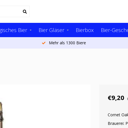
gisches Bier
Bier Gläser
Bierbox
Bier-Gesch
Mehr als 1300 Biere
€9,20
Cornet Oak
Brauerei: 