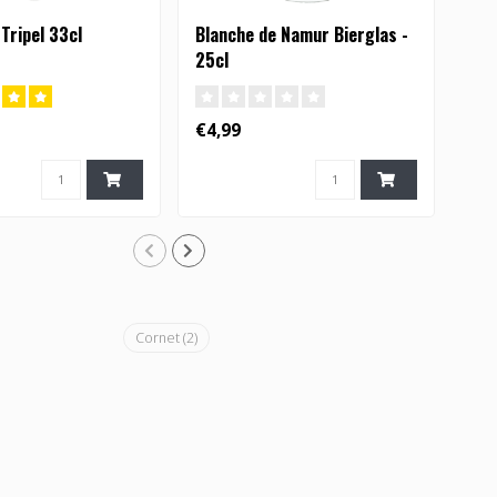
Tripel 33cl
Blanche de Namur Bierglas -
Car
25cl
€4,99
€6,
Cornet
(2)