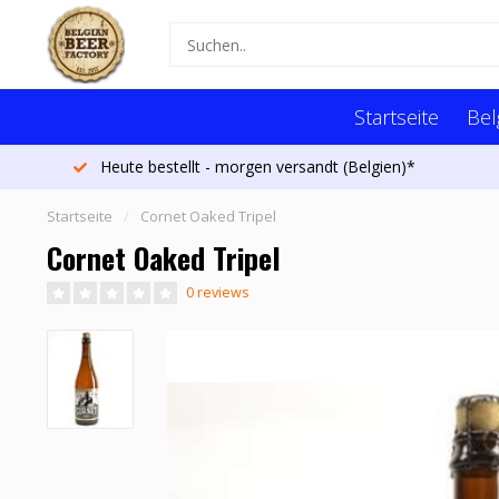
Startseite
Bel
Heute bestellt - morgen versandt (Belgien)*
Startseite
/
Cornet Oaked Tripel
Cornet Oaked Tripel
0 reviews