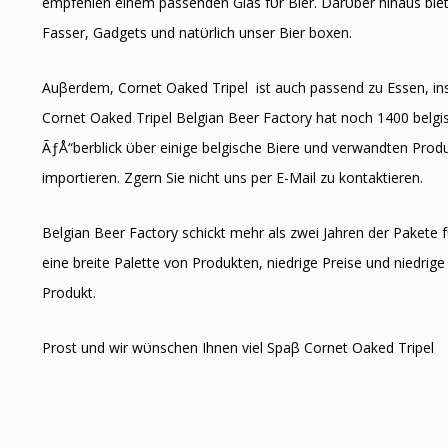
empfehlen einem passenden Glas fϋr Bier. Darϋber hinaus biet
Fasser, Gadgets und natϋrlich unser Bier boxen.
Auβerdem, Cornet Oaked Tripel ist auch passend zu Essen, i
Cornet Oaked Tripel Belgian Beer Factory hat noch 1400 belgisc
ÃƒÅ“berblick ϋber einige belgische Biere und verwandten Produk
importieren. Zӧgern Sie nicht uns per E-Mail zu kontaktieren.
Belgian Beer Factory schickt mehr als zwei Jahren der Pakete f
eine breite Palette von Produkten, niedrige Preise und niedrige 
Produkt.
Prost und wir wϋnschen Ihnen viel Spaβ Cornet Oaked Tripel