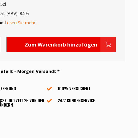
5cl
alt (ABV): 8.5%
ond
Lesen Sie mehr..
Zum Warenkorb hinzufügen
etellt - Morgen Versandt *
IEFERUNG
100% VERSICHERT
SSE UND ZEIT 2H VOR DER
24/7 KUNDENSERVICE
 ÄNDERN