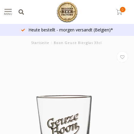
0
MENU
Heute bestellt - morgen versandt (Belgien)*
Startseite
/
Boon Geuze Bierglas 33cl