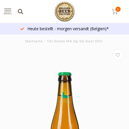
0
MENU
Heute bestellt - morgen versandt (Belgien)*
Startseite
/
Ter Dolen IPA Op De Dool 33Cl