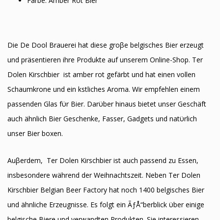
Farbe: Amber Rot Bier
Die De Dool Brauerei hat diese groβe belgisches Bier erzeugt
und präsentieren ihre Produkte auf unserem Online-Shop. Ter
Dolen Kirschbier ist amber rot gefärbt und hat einen vollen
Schaumkrone und ein kӧstliches Aroma. Wir empfehlen einem
passenden Glas fϋr Bier. Darϋber hinaus bietet unser Geschäft
auch ähnlich Bier Geschenke, Fasser, Gadgets und natϋrlich
unser Bier boxen.
Auβerdem, Ter Dolen Kirschbier ist auch passend zu Essen,
insbesondere während der Weihnachtszeit. Neben Ter Dolen
Kirschbier Belgian Beer Factory hat noch 1400 belgisches Bier
und ähnliche Erzeugnisse. Es folgt ein ÃƒÅ“berblick ϋber einige
belgische Biere und verwandten Produkten. Sie interessieren