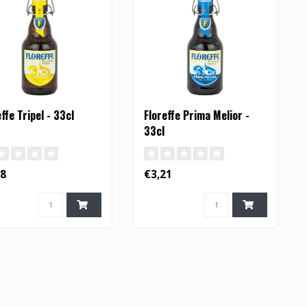
effe Tripel - 33cl
Floreffe Prima Melior -
33cl
18
€3,21