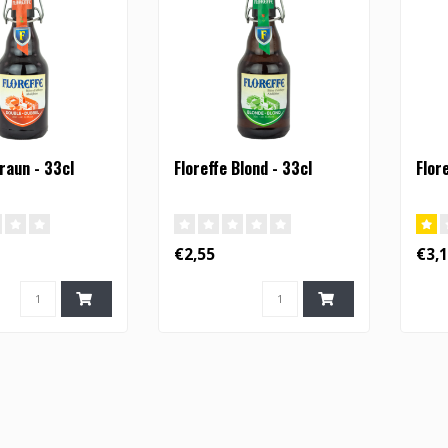
raun - 33cl
Floreffe Blond - 33cl
Flor
€2,55
€3,