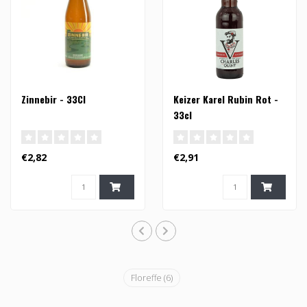
Zinnebir - 33Cl
Keizer Karel Rubin Rot -
33cl
€2,82
€2,91
Floreffe
(6)