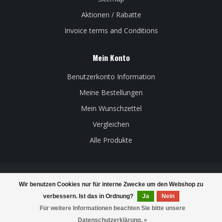
Aktionen / Rabatte
Invoice terms and Conditions
Mein Konto
Benutzerkonto Information
Meine Bestellungen
Mein Wunschzettel
Vergleichen
Alle Produkte
Wir benutzen Cookies nur für interne Zwecke um den Webshop zu
© Copyright 2026 Belgian Beer Factory - Powered by
Lightspeed
-
verbessern. Ist das in Ordnung?
Ja
Nein
Theme by
Dyvelopment
Für weitere Informationen beachten Sie bitte unsere
Datenschutzerklärung. »