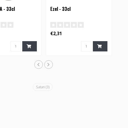
A - 33cl
Ezel - 33cl
€2,31
Satan
(3)