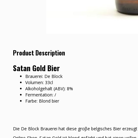
Product Description
Satan Gold Bier
Brauerei: De Block
Volumen: 33cl
Alkoholgehalt (ABV): 8%
Fermentation: /
Farbe: Blond bier
Die De Block Brauerei hat diese groβe belgisches Bier erzeug
Online-Shop. Satan Gold ist blond gefärbt und hat einen vollen