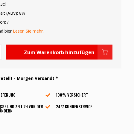
3cl
alt (ABV): 8%
on: /
nd bier
Lesen Sie mehr..
Zum Warenkorb hinzufügen
etellt - Morgen Versandt *
IEFERUNG
100% VERSICHERT
SSE UND ZEIT 2H VOR DER
24/7 KUNDENSERVICE
 ÄNDERN