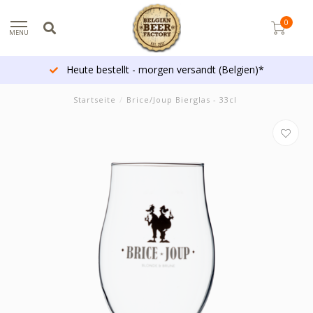
0
MENU
Heute bestellt - morgen versandt (Belgien)*
Startseite
/
Brice/Joup Bierglas - 33cl