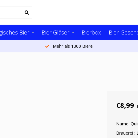
gisches Bier
Bier Gläser
Bierbox
Bier-Gesch
Mehr als 1300 Biere
€8,99
Name :Quin
Brauerei :