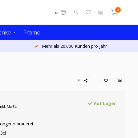
0
DE
enke
Promo
Heute bestellt - morgen versandt (Belgien)*
Auf Lager
Inkl. MwSt.
Tongerlo brauerei
3cl