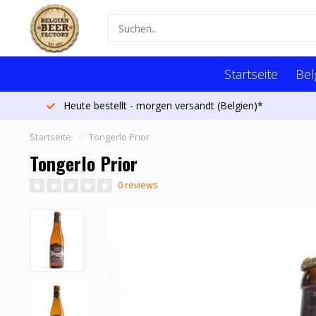
Startseite
Bel
Mehr als 1300 Biere
Startseite
/
Tongerlo Prior
Tongerlo Prior
0 reviews