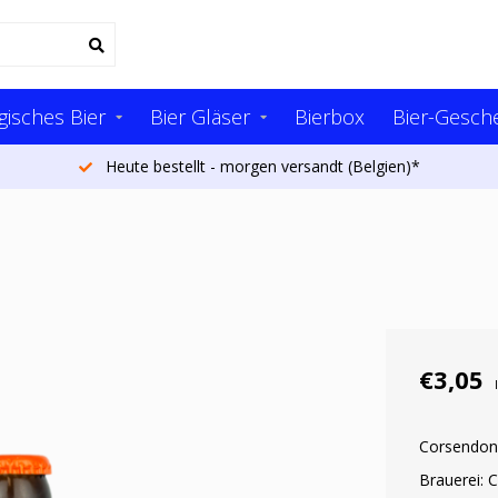
gisches Bier
Bier Gläser
Bierbox
Bier-Gesch
Heute bestellt - morgen versandt (Belgien)*
€3,05
Corsendonk
Brauerei: 