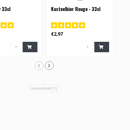
y 33cl
Kasteelbier Rouge - 33cl
Kas
€2,97
€9,
corsendonk
(11)