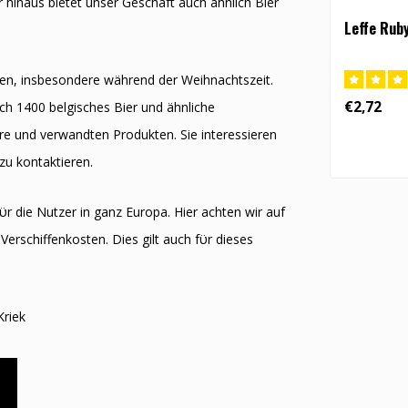
hinaus bietet unser Geschäft auch ähnlich Bier
Leffe Rub
en, insbesondere während der Weihnachtszeit.
€2,72
h 1400 belgisches Bier und ähnliche
iere und verwandten Produkten. Sie interessieren
 zu kontaktieren.
ϋr die Nutzer in ganz Europa. Hier achten wir auf
Verschiffenkosten. Dies gilt auch fϋr dieses
Kriek