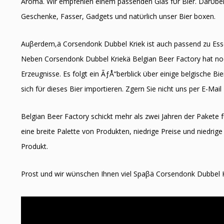
Aroma. Wir empfehlen einem passenden Glas fϋr Bier. Darϋber 
Geschenke, Fasser, Gadgets und natϋrlich unser Bier boxen.
Auβerdem,ä Corsendonk Dubbel Kriek ist auch passend zu Ess
Neben Corsendonk Dubbel Kriekä Belgian Beer Factory hat noc
Erzeugnisse. Es folgt ein ÃƒÅ“berblick ϋber einige belgische B
sich fϋr dieses Bier importieren. Zӧgern Sie nicht uns per E-Mail
Belgian Beer Factory schickt mehr als zwei Jahren der Pakete f
eine breite Palette von Produkten, niedrige Preise und niedrige 
Produkt.
Prost und wir wϋnschen Ihnen viel Spaβä Corsendonk Dubbel 