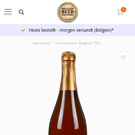
0
MENU
Heute bestellt - morgen versandt (Belgien)*
Startseite
/
Troubadour Magma 75Cl