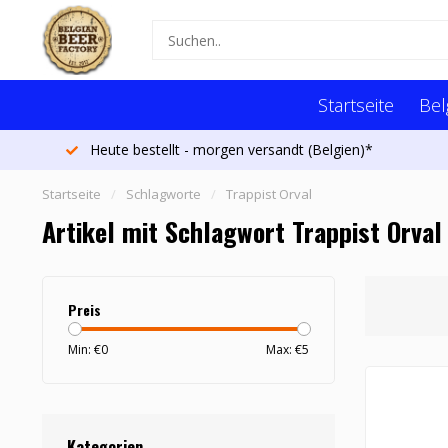
Startseite
Bel
Heute bestellt - morgen versandt (Belgien)*
Startseite
/
Schlagworte
/
Trappist Orval
Artikel mit Schlagwort Trappist Orval
Preis
Min: €
0
Max: €
5
Kategorien