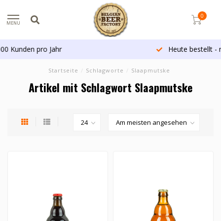
0
MENU
Heute bestellt - morgen versandt (Belgien)*
Startseite
/
Schlagworte
/
Slaapmutske
Artikel mit Schlagwort Slaapmutske