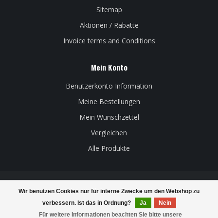
Sitemap
Aktionen / Rabatte
Invoice terms and Conditions
Mein Konto
Benutzerkonto Information
Meine Bestellungen
Mein Wunschzettel
Vergleichen
Alle Produkte
Wir benutzen Cookies nur für interne Zwecke um den Webshop zu
© Copyright 2026 Belgian Beer Factory - Powered by
Lightspeed
-
verbessern. Ist das in Ordnung?
Ja
Nein
Theme by
Dyvelopment
Für weitere Informationen beachten Sie bitte unsere
FILTER