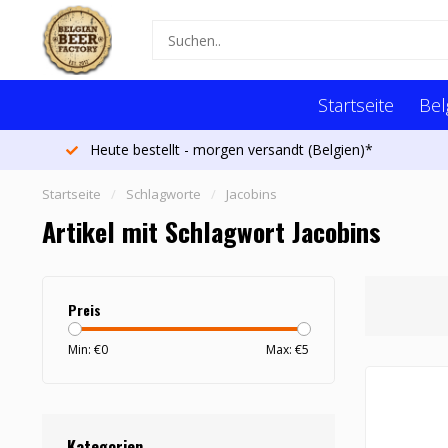
Startseite
Bel
Heute bestellt - morgen versandt (Belgien)*
Startseite
/
Schlagworte
/
Jacobins
Artikel mit Schlagwort Jacobins
Preis
Min: €
0
Max: €
5
Kategorien