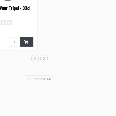
uur Tripel - 33cl
St Sebastiaan
(4)