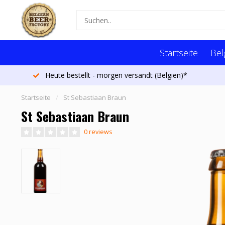
Startseite
Bel
Heute bestellt - morgen versandt (Belgien)*
Startseite
/
St Sebastiaan Braun
St Sebastiaan Braun
0 reviews