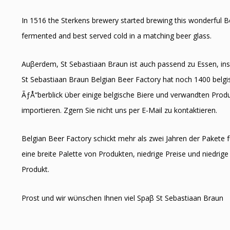
In 1516 the Sterkens brewery started brewing this wonderful B
fermented and best served cold in a matching beer glass.
Auβerdem, St Sebastiaan Braun ist auch passend zu Essen, i
St Sebastiaan Braun Belgian Beer Factory hat noch 1400 belgis
ÃƒÅ“berblick ϋber einige belgische Biere und verwandten Produk
importieren. Zӧgern Sie nicht uns per E-Mail zu kontaktieren.
Belgian Beer Factory schickt mehr als zwei Jahren der Pakete f
eine breite Palette von Produkten, niedrige Preise und niedrige 
Produkt.
Prost und wir wϋnschen Ihnen viel Spaβ St Sebastiaan Braun