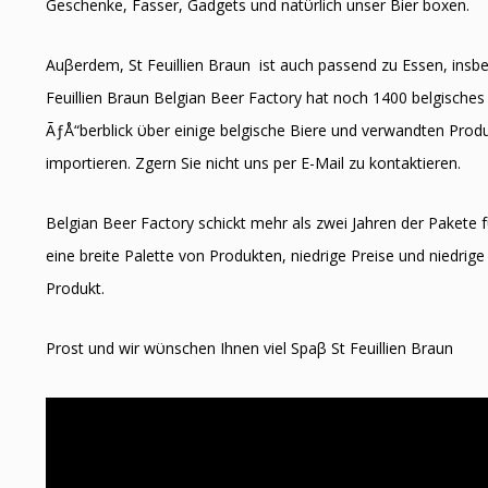
Geschenke, Fasser, Gadgets und natϋrlich unser Bier boxen.
Auβerdem, St Feuillien Braun ist auch passend zu Essen, ins
Feuillien Braun Belgian Beer Factory hat noch 1400 belgisches 
ÃƒÅ“berblick ϋber einige belgische Biere und verwandten Produk
importieren. Zӧgern Sie nicht uns per E-Mail zu kontaktieren.
Belgian Beer Factory schickt mehr als zwei Jahren der Pakete f
eine breite Palette von Produkten, niedrige Preise und niedrige 
Produkt.
Prost und wir wϋnschen Ihnen viel Spaβ St Feuillien Braun