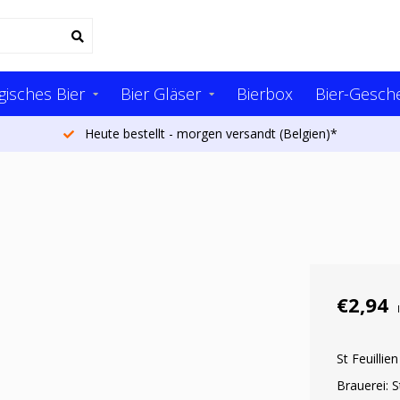
gisches Bier
Bier Gläser
Bierbox
Bier-Gesch
Heute bestellt - morgen versandt (Belgien)*
€2,94
St Feuillie
Brauerei: St