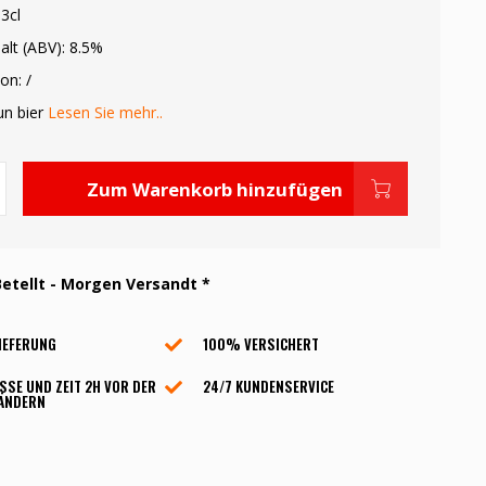
3cl
alt (ABV): 8.5%
on: /
un bier
Lesen Sie mehr..
Zum Warenkorb hinzufügen
etellt - Morgen Versandt *
IEFERUNG
100% VERSICHERT
SSE UND ZEIT 2H VOR DER
24/7 KUNDENSERVICE
 ÄNDERN