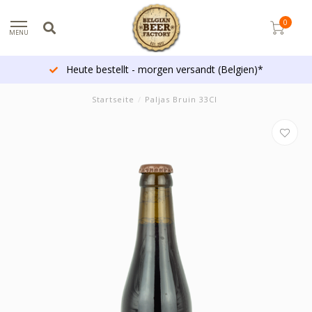
0
MENU
Heute bestellt - morgen versandt (Belgien)*
Startseite
/
Paljas Bruin 33Cl