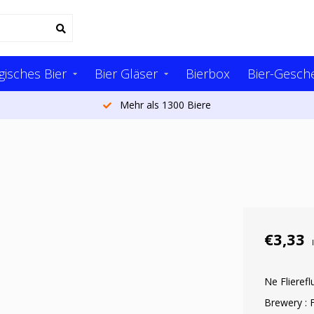
gisches Bier
Bier Gläser
Bierbox
Bier-Gesch
Mehr als 1300 Biere
€3,33
Ne Flierefl
Brewery : F