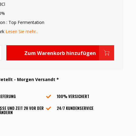
3Cl
10%
on : Top Fermentation
ark
Lesen Sie mehr..
Zum Warenkorb hinzufügen
etellt - Morgen Versandt *
IEFERUNG
100% VERSICHERT
SSE UND ZEIT 2H VOR DER
24/7 KUNDENSERVICE
 ÄNDERN