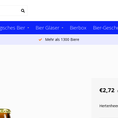
gisches Bier
Bier Gläser
Bierbox
Bier-Gesch
Mehr als 1300 Biere
€2,72
Hertenhee