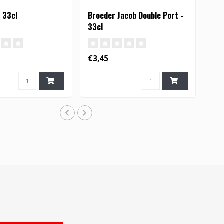
 33cl
Broeder Jacob Double Port -
33cl
€3,45