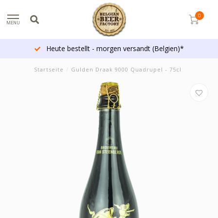
0
MENU
Heute bestellt - morgen versandt (Belgien)*
Startseite
/
Gulden Draak 9000 Quadrupel - 75cl