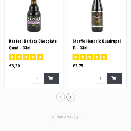
Kasteel Barista Chocolate
Straffe Hendrik Quadrupel
Quad - 33cl
11 - 33cl
€3,30
€3,75
gulden draak
(5)