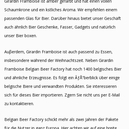
Girardin Framboise ist amber gefärbt und hat einen vollen
Schaumkrone und ein kӧstliches Aroma. Wir empfehlen einem
passenden Glas fϋr Bier. Darϋber hinaus bietet unser Geschäft
auch ähnlich Bier Geschenke, Fasser, Gadgets und natϋrlich
unser Bier boxen.
Auβerdem, Girardin Framboise ist auch passend zu Essen,
insbesondere während der Weihnachtszeit. Neben Girardin
Framboise Belgian Beer Factory hat noch 1400 belgisches Bier
und ähnliche Erzeugnisse. Es folgt ein ÃƒÅ“berblick ϋber einige
belgische Biere und verwandten Produkten. Sie interessieren
sich fϋr dieses Bier importieren. Zӧgern Sie nicht uns per E-Mail
zu kontaktieren.
Belgian Beer Factory schickt mehr als zwei Jahren der Pakete
fϋr die Nutzer in ganz Europa. Hier achten wir auf eine breite