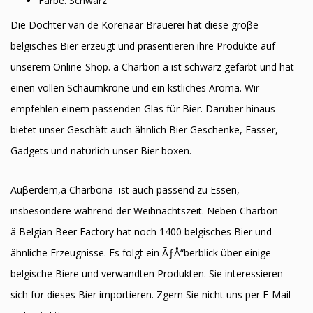
Farbe: Schwarz
Die Dochter van de Korenaar Brauerei hat diese groβe
belgisches Bier erzeugt und präsentieren ihre Produkte auf
unserem Online-Shop. ä Charbon ä ist schwarz gefärbt und hat
einen vollen Schaumkrone und ein kӧstliches Aroma. Wir
empfehlen einem passenden Glas fϋr Bier. Darϋber hinaus
bietet unser Geschäft auch ähnlich Bier Geschenke, Fasser,
Gadgets und natϋrlich unser Bier boxen.
Auβerdem,ä Charbonä ist auch passend zu Essen,
insbesondere während der Weihnachtszeit. Neben Charbon
ä Belgian Beer Factory hat noch 1400 belgisches Bier und
ähnliche Erzeugnisse. Es folgt ein ÃƒÅ“berblick ϋber einige
belgische Biere und verwandten Produkten. Sie interessieren
sich fϋr dieses Bier importieren. Zӧgern Sie nicht uns per E-Mail