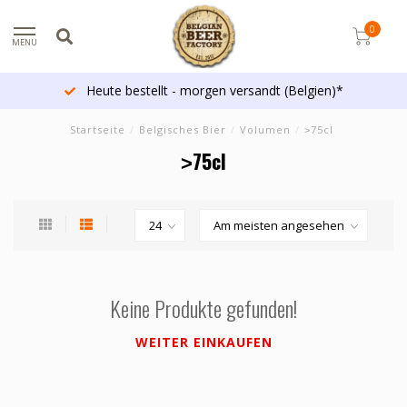
0
MENU
Heute bestellt - morgen versandt (Belgien)*
Startseite
/
Belgisches Bier
/
Volumen
/
˃75cl
˃75cl
Keine Produkte gefunden!
WEITER EINKAUFEN