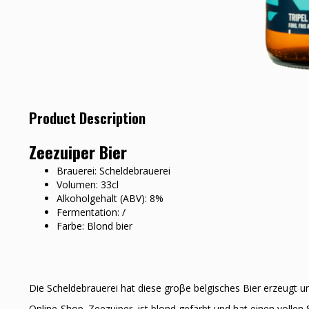
Product Description
Zeezuiper Bier
Brauerei: Scheldebrauerei
Volumen: 33cl
Alkoholgehalt (ABV): 8%
Fermentation: /
Farbe: Blond bier
Die Scheldebrauerei hat diese groβe belgisches Bier erzeugt 
Online-Shop. Zeezuiper ist blond gefärbt und hat einen vollen