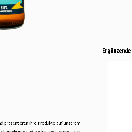
Ergänzende
und präsentieren ihre Produkte auf unserem
 Schaumkrone und ein kӧstliches Aroma. Wir