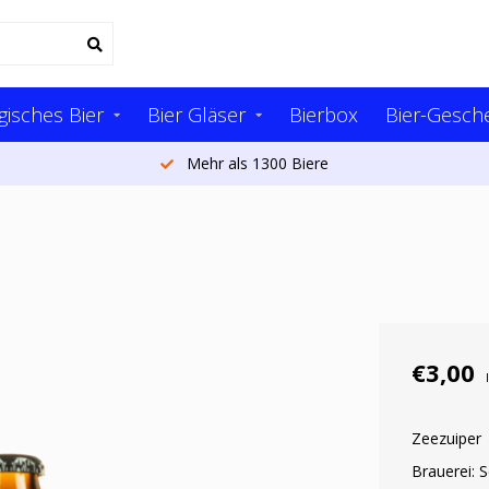
gisches Bier
Bier Gläser
Bierbox
Bier-Gesch
Mehr als 1300 Biere
€3,00
Zeezuiper
Brauerei: 