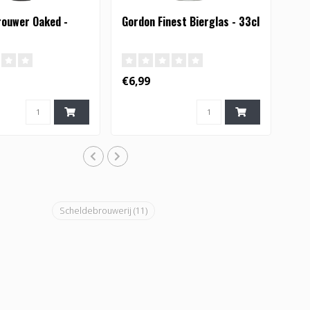
rouwer Oaked -
Gordon Finest Bierglas - 33cl
€6,99
Scheldebrouwerij
(11)