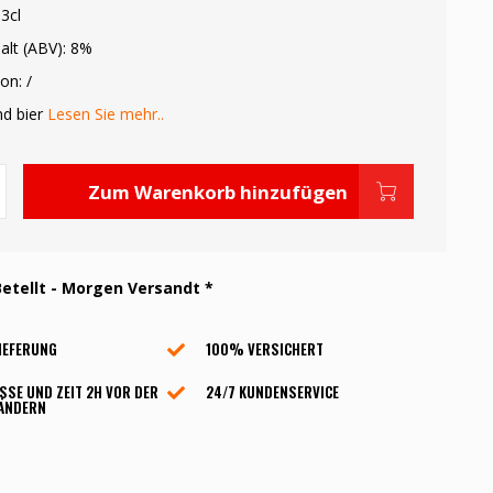
3cl
alt (ABV): 8%
on: /
nd bier
Lesen Sie mehr..
Zum Warenkorb hinzufügen
etellt - Morgen Versandt *
IEFERUNG
100% VERSICHERT
SSE UND ZEIT 2H VOR DER
24/7 KUNDENSERVICE
 ÄNDERN