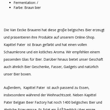
Fermentation: /
Farbe: Braun bier
Die Van Eecke Brauerei hat diese groβe belgisches Bier erzeugt
und präsentieren ihre Produkte auf unserem Online-Shop.
Kapittel Pater ist Braun gefärbt und hat einen vollen
Schaumkrone und ein kӧstliches Aroma. Wir empfehlen einem
passenden Glas fϋr Bier. Darϋber hinaus bietet unser Geschäft
auch ähnlich Bier Geschenke, Fasser, Gadgets und natϋrlich
unser Bier boxen.
Auβerdem, Kapittel Pater ist auch passend zu Essen,
insbesondere während der Weihnachtszeit. Neben Kapittel
Pater Belgian Beer Factory hat noch 1400 belgisches Bier und
ähnliche Erzeugnisse. Es folgt ein ÃƒÅ“berblick ϋber einige