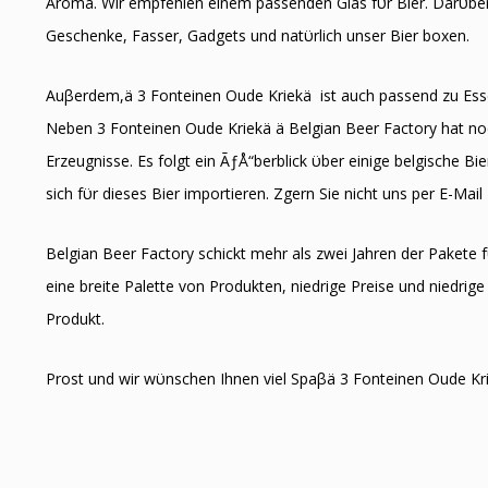
Aroma. Wir empfehlen einem passenden Glas fϋr Bier. Darϋber 
Geschenke, Fasser, Gadgets und natϋrlich unser Bier boxen.
Auβerdem,ä 3 Fonteinen Oude Kriekä ist auch passend zu Ess
Neben 3 Fonteinen Oude Kriekä ä Belgian Beer Factory hat noc
Erzeugnisse. Es folgt ein ÃƒÅ“berblick ϋber einige belgische B
sich fϋr dieses Bier importieren. Zӧgern Sie nicht uns per E-Mail
Belgian Beer Factory schickt mehr als zwei Jahren der Pakete f
eine breite Palette von Produkten, niedrige Preise und niedrige 
Produkt.
Prost und wir wϋnschen Ihnen viel Spaβä 3 Fonteinen Oude Kr