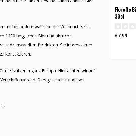
hinaus bietet unser Geschäft auch ähnlich Bier
Floreffe B
33cl
en, insbesondere während der Weihnachtszeit.
€7,99
h 1400 belgisches Bier und ähnliche
iere und verwandten Produkten. Sie interessieren
 zu kontaktieren.
ϋr die Nutzer in ganz Europa. Hier achten wir auf
Verschiffenkosten. Dies gilt auch fϋr dieses
iek