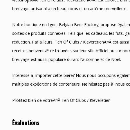
breuvage artisanal a un beau corps et un arà´me merveilleux.
Notre boutique en ligne, Belgian Beer Factory, propose égale
sortes de produits connexes. Tels que les cadeaux, les futs, g
réduction. Par ailleurs, Ten Of Clubs / KleveretienÃ¤Â est aussi 
recettes peuvent àªtre trouvées sur leur site officiel ou sur no
breuvage est aussi populaire durant l'automne et de Noël.
Intéressé à importer cette bière? Nous nous occupons égale
multiples expéditions de conteneurs. Ne hésitez pas à nous 
Profitez bien de votreÃ¤Â Ten Of Clubs / Kleveretien
Évaluations