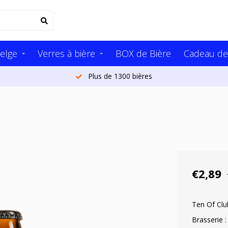
elge
Verres à bière
BOX de Bière
Cadeau de
Plus de 1300 bières
€2,89
Ten Of Club
Brasserie :