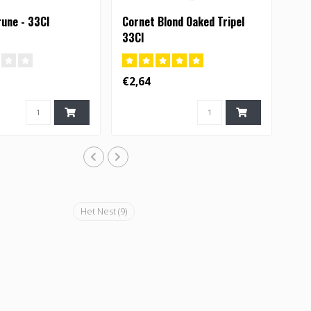
une - 33Cl
Cornet Blond Oaked Tripel
33Cl
€2,64
Het Nest
(9)