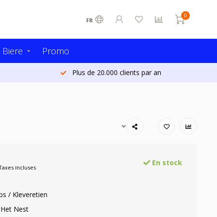
0
FR
 Biere
Promo
Plus de 20.000 clients par an
En stock
Taxes incluses
s / Kleveretien
 Het Nest