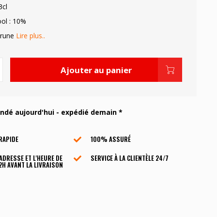
3cl
ool : 10%
Brune
Lire plus..
Ajouter au panier
é aujourd'hui - expédié demain *
RAPIDE
100% ASSURÉ
'ADRESSE ET L'HEURE DE
SERVICE À LA CLIENTÈLE ​​24/7
2H AVANT LA LIVRAISON