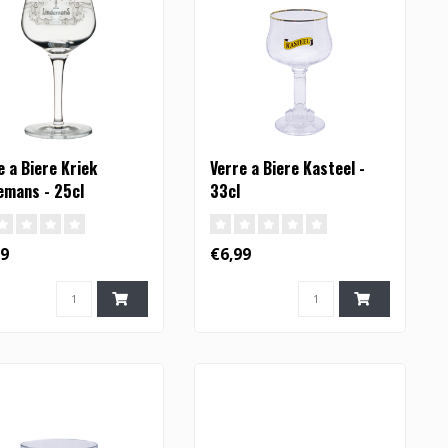
e a Biere Kriek
Verre a Biere Kasteel -
emans - 25cl
33cl
99
€6,99