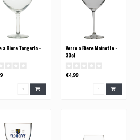
e a Biere Tongerlo -
Verre a Biere Moinette -
33cl
99
€4,99