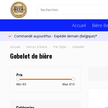
Accueil
Bière B
Plus de 1300 bières
Accueil
/
Verres à bière
/
Par Style
/
Gobelet
Gobelet de bière
Prix
Min: €
0
Max: €
10
Catégories