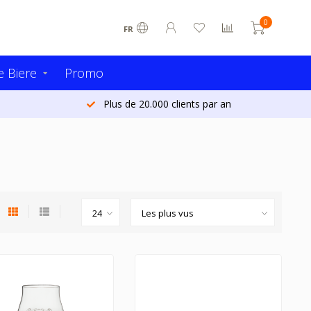
0
FR
 Biere
Promo
Commandé aujourd'hui - Expédié demain (Belgique)*