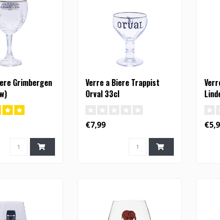
iere Grimbergen
Verre a Biere Trappist
Verr
w)
Orval 33cl
Lind
€7,99
€5,