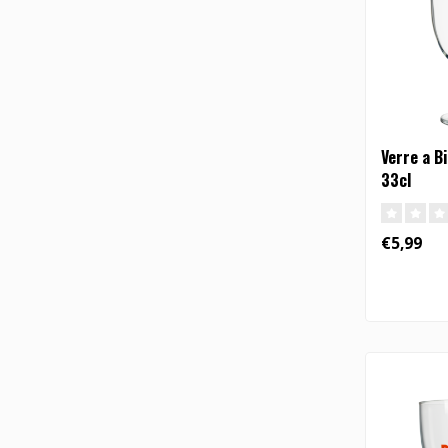
Verre a B
33cl
€5,99