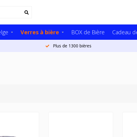
elge
Verres à bière
BOX de Bière
Cadeau de
Plus de 20.000 clients par an