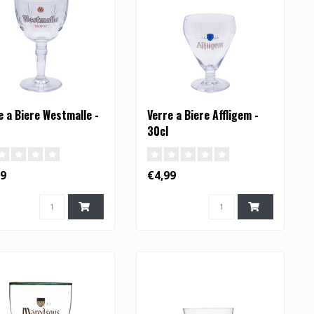
e a Biere Westmalle -
Verre a Biere Affligem -
30cl
99
€4,99