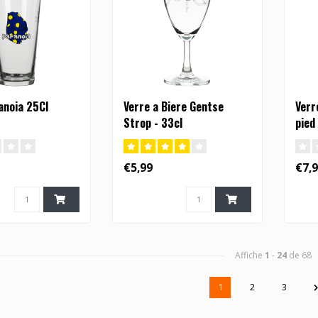
anoia 25Cl
Verre a Biere Gentse
Verr
Strop - 33cl
pied
€5,99
€7,
Affiche
1
-
24
de 68
1
2
3