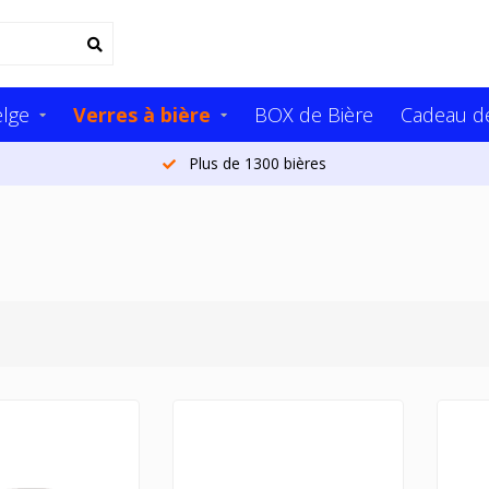
elge
Verres à bière
BOX de Bière
Cadeau de
Plus de 1300 bières