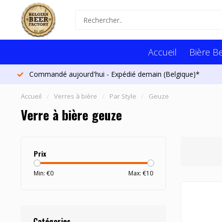
Accueil
Bière B
Commandé aujourd'hui - Expédié demain (Belgique)*
Accueil
/
Verres à bière
/
Par Style
/
Geuze
Verre à bière geuze
Prix
Min: €
0
Max: €
10
Catégories