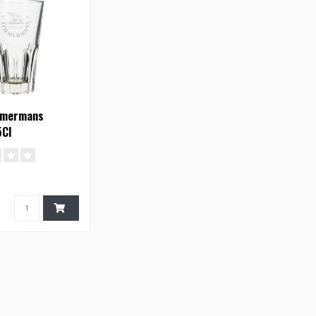
mmermans
5Cl