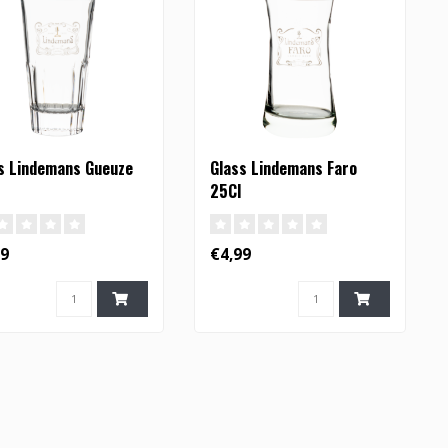
s Lindemans Gueuze
Glass Lindemans Faro
25Cl
99
€4,99