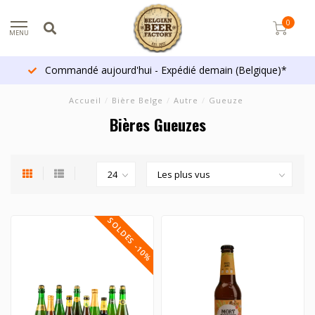
0
MENU
Commandé aujourd'hui - Expédié demain (Belgique)*
Accueil
/
Bière Belge
/
Autre
/
Gueuze
Bières Gueuzes
SOLDES -10%