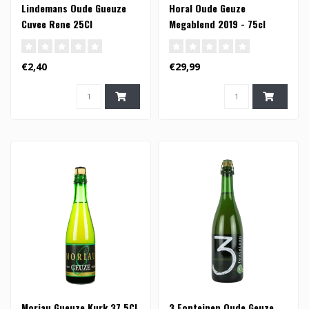
Lindemans Oude Gueuze
Horal Oude Geuze
Cuvee Rene 25Cl
Megablend 2019 - 75cl
€2,40
€29,99
Moriau Gueuze Kurk 37,5Cl
3 Fonteinen Oude Geuze