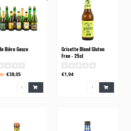
de Bière Geuze
Grisette Blond Gluten
Free - 25cl
€38,05
€1,94
,30