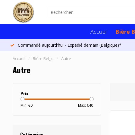
Accueil
Bière 
Commandé aujourd'hui - Expédié demain (Belgique)*
Accueil
/
Bière Belge
/
Autre
Autre
Prix
Min: €
0
Max: €
40
Catégories