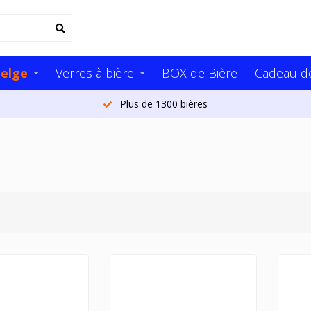
Belge
Verres à bière
BOX de Bière
Cadeau de
Plus de 1300 bières