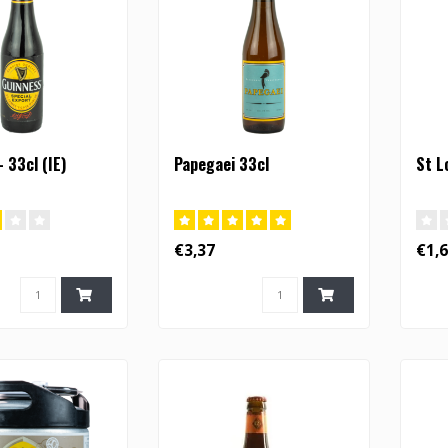
 33cl (IE)
Papegaei 33cl
St L
€3,37
€1,