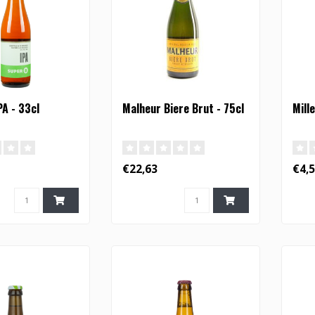
PA - 33cl
Malheur Biere Brut - 75cl
Mill
€22,63
€4,