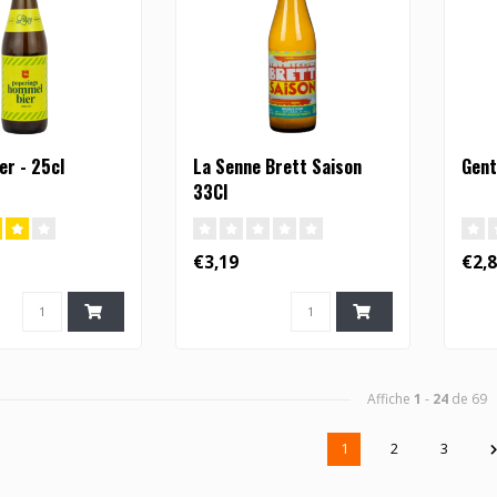
r - 25cl
La Senne Brett Saison
Gent
33Cl
€3,19
€2,
Affiche
1
-
24
de 69
1
2
3