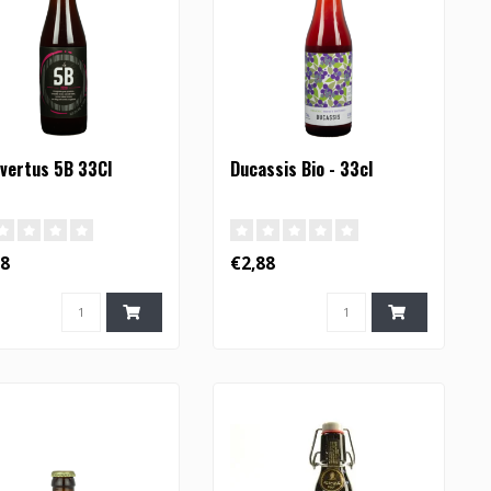
evertus 5B 33Cl
Ducassis Bio - 33cl
58
€2,88