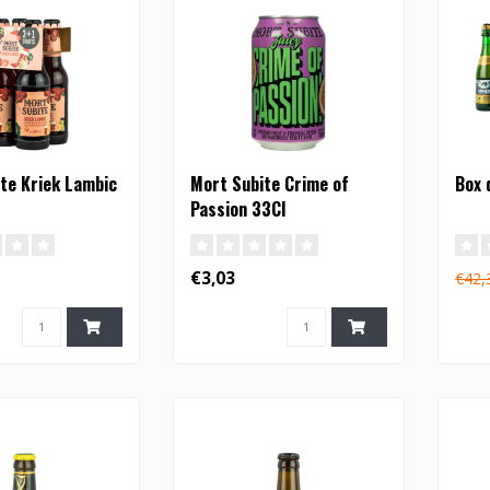
te Kriek Lambic
Mort Subite Crime of
Box 
Passion 33Cl
€3,03
€42