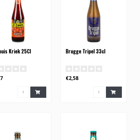
ouis Kriek 25Cl
Brugge Tripel 33cl
67
€2,58