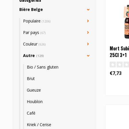
Bière Belge
Populaire
(1206)
Par pays
(67)
Couleur
(626)
Mort Subi
25Cl 3+1
Autre
(129)
Bio / Sans gluten
€7,73
Brut
Gueuze
Houblon
Café
Kriek / Cerise