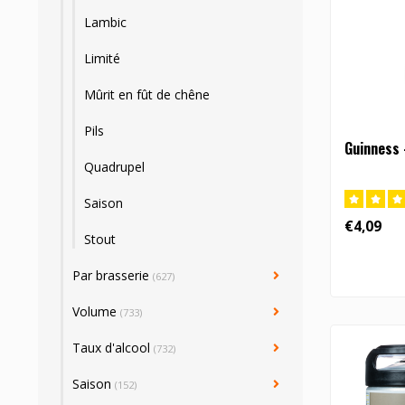
Lambic
Limité
Mûrit en fût de chêne
Pils
Guinness -
Quadrupel
Saison
€4,09
Stout
Par brasserie
(627)
Volume
(733)
Taux d'alcool
(732)
Saison
(152)