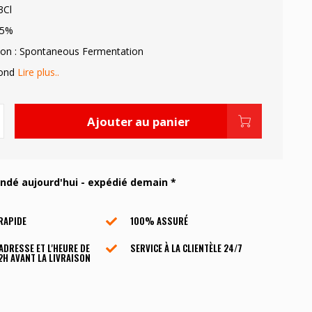
3Cl
.5%
on : Spontaneous Fermentation
lond
Lire plus..
Ajouter au panier
é aujourd'hui - expédié demain *
RAPIDE
100% ASSURÉ
'ADRESSE ET L'HEURE DE
SERVICE À LA CLIENTÈLE ​​24/7
2H AVANT LA LIVRAISON