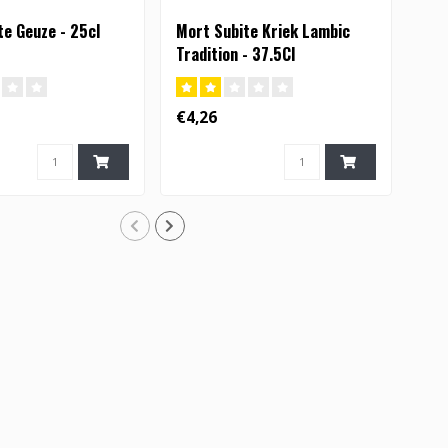
te Geuze - 25cl
Mort Subite Kriek Lambic
Mor
Tradition - 37.5Cl
Lam
€4,26
€4,