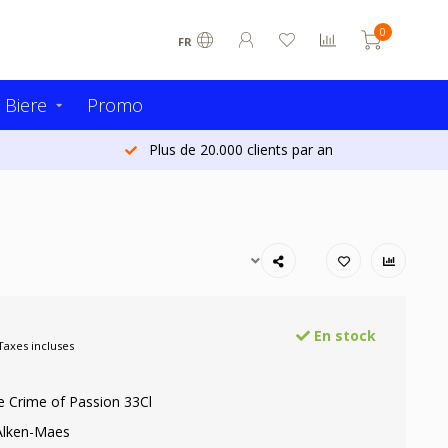
0
FR
 Biere
Promo
Plus de 20.000 clients par an
En stock
Taxes incluses
e Crime of Passion 33Cl
Alken-Maes