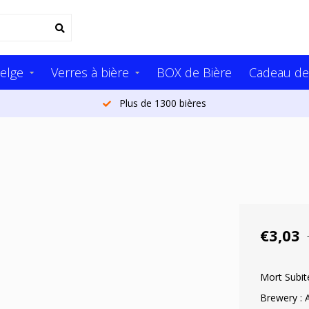
elge
Verres à bière
BOX de Bière
Cadeau de
Plus de 1300 bières
€3,03
Mort Subit
Brewery : 