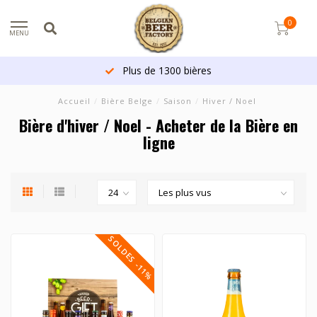
0
MENU
Plus de 1300 bières
Accueil
/
Bière Belge
/
Saison
/
Hiver / Noel
Bière d'hiver / Noel - Acheter de la Bière en
ligne
SOLDES -11%