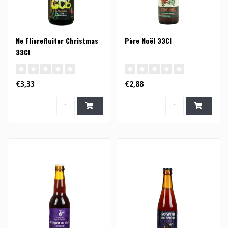
Ne Flierefluiter Christmas
Père Noël 33Cl
33Cl
€3,33
€2,88