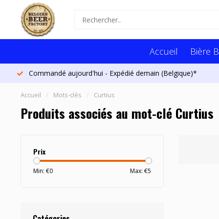
Accueil
Bière B
Commandé aujourd'hui - Expédié demain (Belgique)*
Accueil
/
Mots-clés
/
Curtius
Produits associés au mot-clé Curtius
Prix
Min: €
0
Max: €
5
Catégories