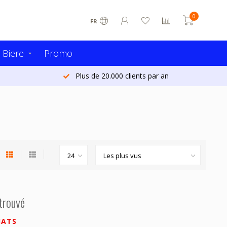
0
FR
 Biere
Promo
Plus de 20.000 clients par an
 trouvé
HATS