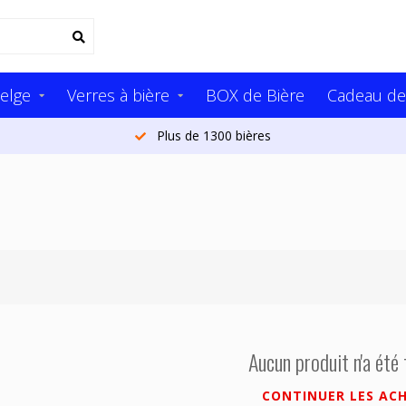
elge
Verres à bière
BOX de Bière
Cadeau de
Plus de 1300 bières
Aucun produit n'a été
CONTINUER LES AC