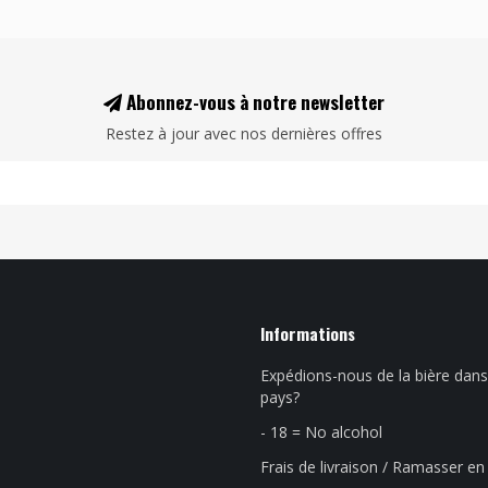
Abonnez-vous à notre newsletter
Restez à jour avec nos dernières offres
Informations
Expédions-nous de la bière dans
pays?
- 18 = No alcohol
Frais de livraison / Ramasser e