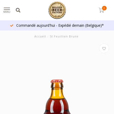
0
MENU
Commandé aujourd'hui - Expédié demain (Belgique)*
Accueil
/
St Feuillien Brune