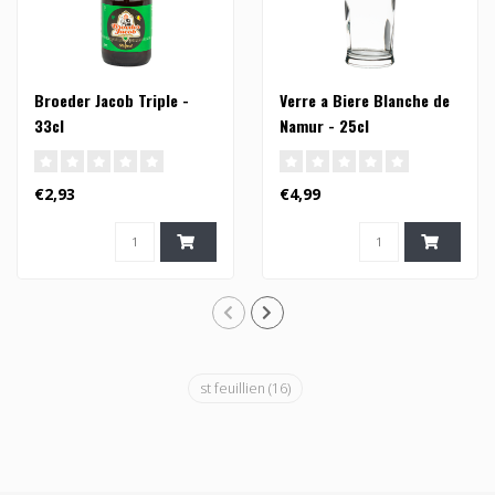
Broeder Jacob Triple -
Verre a Biere Blanche de
33cl
Namur - 25cl
€2,93
€4,99
st feuillien
(16)