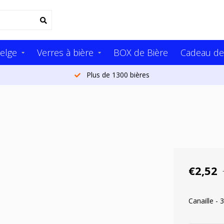
elge
Verres à bière
BOX de Bière
Cadeau de
Plus de 1300 bières
€2,52
Canaille - 