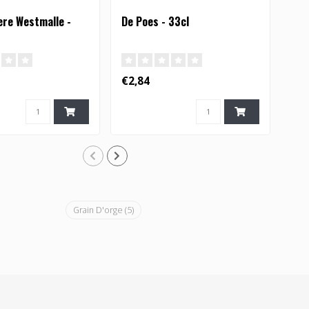
ere Westmalle -
De Poes - 33cl
Gre
€2,84
€2,
Grain D'orge
(5)