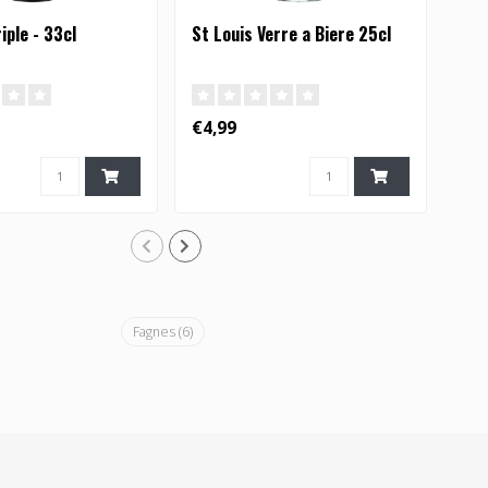
iple - 33cl
St Louis Verre a Biere 25cl
Bra
€4,99
€3,
Fagnes
(6)