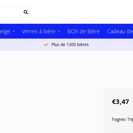
elge
Verres à bière
BOX de Bière
Cadeau de
Plus de 1300 bières
€3,47
Fagnes Trip