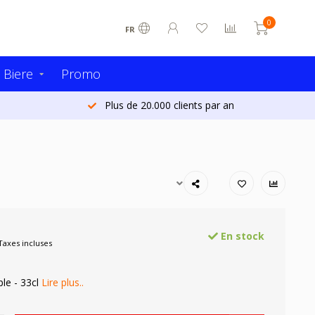
0
FR
 Biere
Promo
Plus de 20.000 clients par an
En stock
Taxes incluses
le - 33cl
Lire plus..