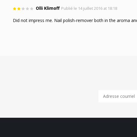
Olli Klimoff
Publié le 14 juillet 2016 at 18:18
Did not impress me. Nail polish-remover both in the aroma and