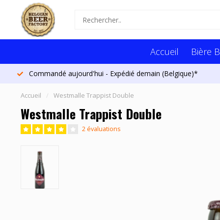
Accueil
Bière B
Commandé aujourd'hui - Expédié demain (Belgique)*
Accueil
/
Westmalle Trappist Double
Westmalle Trappist Double
2 évaluations