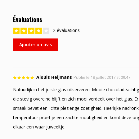
Évaluations
2 évaluations
Ajouter un avis
Alouis Heijmans
Publié le 18 juillet 2017 at 09:47
Natuurlijk in het juiste glas uitserveren. Mooie chocoladeachti
die stevig overeind blijft en zich mooi verdeelt over het glas. 
smaak bevat een lichte plezierige zoetigheid. Heerlijke nadronk
temperatuur proef je een zachte moutigheid en komt deze origine
elkaar een waar juweeltje.