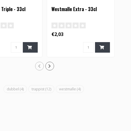
Triple - 33cl
Westmalle Extra - 33cl
Wes
75c
€2,03
€6,
dubbel
(4)
trappist
(12)
westmalle
(4)