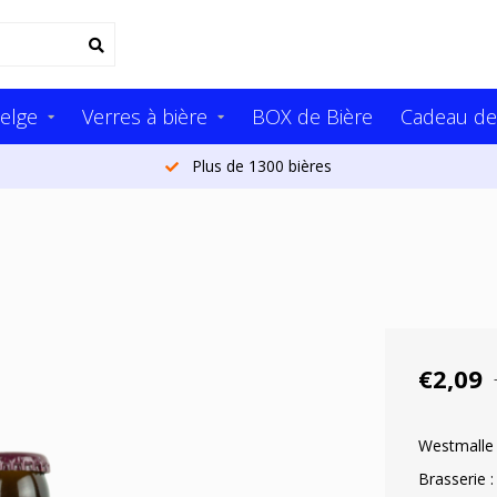
elge
Verres à bière
BOX de Bière
Cadeau de
Plus de 1300 bières
€2,09
Westmalle 
Brasserie 