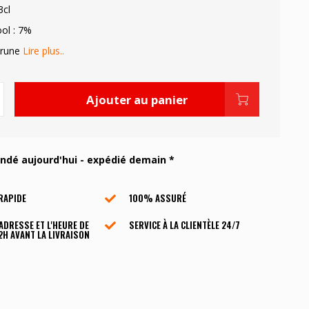
3cl
ol : 7%
Brune
Lire plus..
Ajouter au panier
é aujourd'hui - expédié demain *
RAPIDE
100% ASSURÉ
'ADRESSE ET L'HEURE DE
SERVICE À LA CLIENTÈLE ​​24/7
2H AVANT LA LIVRAISON