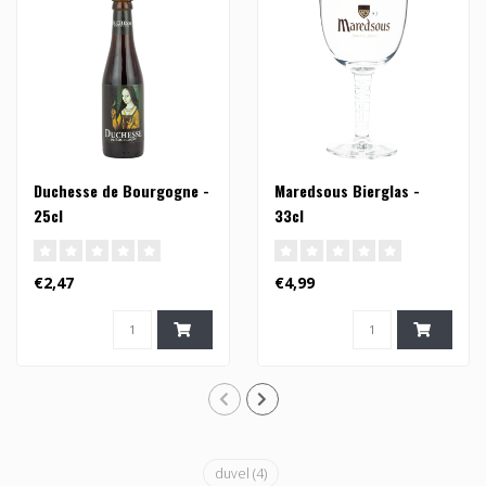
Duchesse de Bourgogne -
Maredsous Bierglas -
25cl
33cl
€2,47
€4,99
duvel
(4)