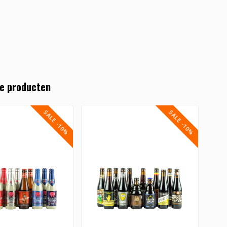
e producten
SALE -10%
SALE -10%