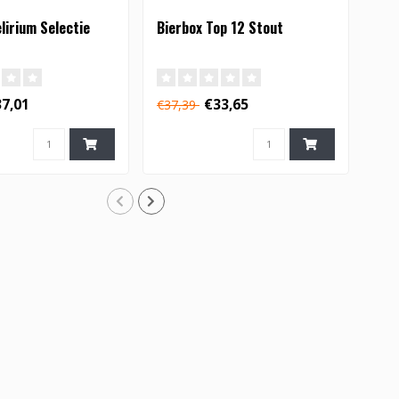
lirium Selectie
Bierbox Top 12 Stout
Bie
7,01
€33,65
€37,39
€21