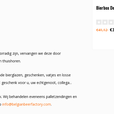
Bierbox De
€3
€41,12
oorradig zijn, vervangen we deze door
en thuishoren.
nde bierglazen, geschenken, vatjes en losse
t geschenk voor u, uw echtgenoot, collega...
k. Wij behandelen eveneens palletzendingen en
op
info@belgianbeerfactory.com
.