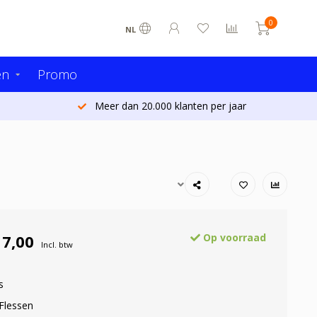
0
NL
en
Promo
Meer dan 20.000 klanten per jaar
17,00
Op voorraad
Incl. btw
s
 Flessen