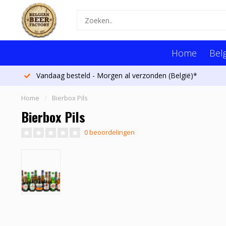
Home
Belg
Vandaag besteld - Morgen al verzonden (België)*
Home
/
Bierbox Pils
Bierbox Pils
0 beoordelingen