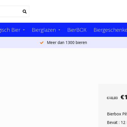
isch Bier
Bierglazen
BierBOX
Biergeschenk
Meer dan 1300 bieren
€
€18,89
Bierbox Pil
Bevat : 12