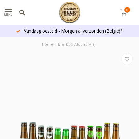
0
MENU
Vandaag besteld - Morgen al verzonden (België)*
Home
/
Bierbox Alcoholvrij