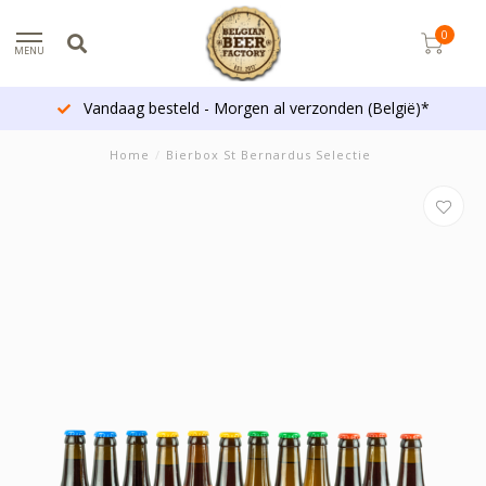
0
MENU
Vandaag besteld - Morgen al verzonden (België)*
Home
/
Bierbox St Bernardus Selectie